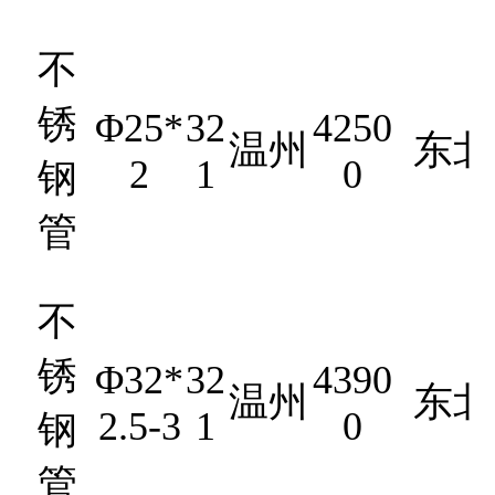
不
锈
Φ25*
32
4250
温州
东北
2
1
0
钢
管
不
锈
Φ32*
32
4390
温州
东北
2.5-3
1
0
钢
管