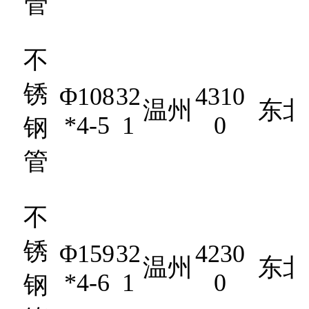
管
不
锈
Φ108
32
4310
温州
东北
*4-5
1
0
钢
管
不
锈
Φ159
32
4230
温州
东北
*4-6
1
0
钢