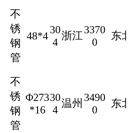
不
锈
30
3370
浙江
东北
48*4
4
0
钢
管
不
锈
Φ273
30
3490
温州
东北
*16
4
0
钢
管