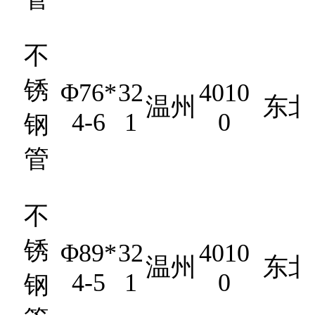
不
锈
Φ76*
32
4010
温州
东北
4-6
1
0
钢
管
不
锈
Φ89*
32
4010
温州
东北
4-5
1
0
钢