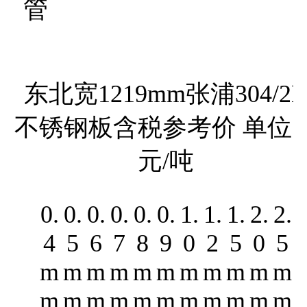
管
东北宽1219mm张浦304/2
不锈钢板含税参考价 单位
元/吨
0.
0.
0.
0.
0.
0.
1.
1.
1.
2.
2.
3
4
5
6
7
8
9
0
2
5
0
5
m
m
m
m
m
m
m
m
m
m
m
m
m
m
m
m
m
m
m
m
m
m