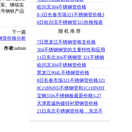
管-哈尔滨无缝管-哈尔滨不锈钢管-
政策。继续实
哈尔滨304不锈钢管价格
哈尔滨不锈钢无缝钢管-哈尔滨合金
税号钢铁产品
8-3日长春市场321不锈钢管价格3
管-哈尔滨钢管-哈尔滨流体管-哈尔
6日哈尔滨不锈钢管321价格报表
21不锈钢中厚板行情
滨锅炉管-哈尔滨螺旋管
随 机 推 荐
下一篇
锈钢管价格分析
7日黑龙江不锈钢管每支价格
作者:
admin
304不锈钢钢管的主要特性和应用
11日东北304不锈钢管 321不锈钢
领域
哈尔滨304不锈钢管价格
管价格
黑龙江904L不锈钢管价格
8日长春市场321不锈钢管价格321
0Cr18Ni9Ti不锈钢管和1Cr18Ni9T
不锈钢中厚板行情
宝钢310s不锈钢板最新价格5-27
i不锈钢管的耐腐蚀性能
天津君诚热镀锌衬塑钢管价格
21日东北不锈钢管价格，东北不
锈钢板价格列表