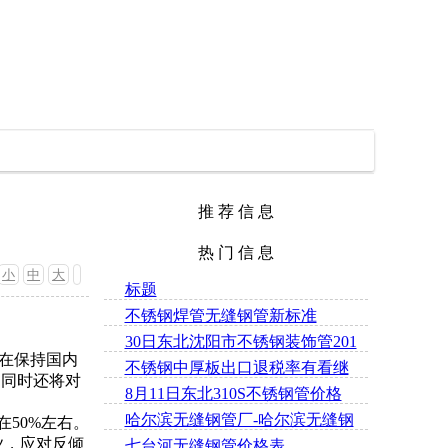
推 荐 信 息
热 门 信 息
小
中
大
标题
不锈钢焊管无缝钢管新标准
30日东北沈阳市不锈钢装饰管201
在保持国内
不锈钢中厚板出口退税率有看继
材质最新价格
，同时还将对
8月11日东北310S不锈钢管价格
续上调
哈尔滨无缝钢管厂-哈尔滨无缝钢
50%左右。
业，应对反倾
七台河无缝钢管价格表