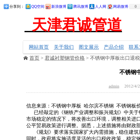
分享到：
QQ空间
新浪微博
腾讯微博
人人网
网易微博
0
天津君诚管道
销售
网站首页
关于我们
图文展示
产品介绍
联系
首页
>
君诚衬塑钢管价格
> 不锈钢中厚板出口退
不锈钢
admin
2012/4/2
信息来源：不锈钢中厚板 哈尔滨不锈钢 不锈钢板
已经敲定的《钢铁产业调整和振兴规划》中关于钢
市场稳定的情况下，将改善出口环境，调整相关进口
公平贸易政策进行调整。据悉，上述措施将由财政
《规划》要求落实国家扩大内需措施，稳住建筑用
同时，政府将实施适度灵活的出口税收政策，稳定