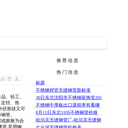
推 荐 信 息
热 门 信 息
小
中
大
标题
不锈钢焊管无缝钢管新标准
食品、轻工、
30日东北沈阳市不锈钢装饰管201
、定径、热
不锈钢中厚板出口退税率有看继
材质最新价格
外径形状又可
8月11日东北310S不锈钢管价格
续上调
等异形钢管。
哈尔滨无缝钢管厂-哈尔滨无缝钢
湿或膨胀为合
管,是用钢
七台河无缝钢管价格表