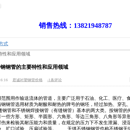
热线：13821948787
方式
要特性和应用领域
不锈钢钢管的主要特性和应用领域
16:16
君诚衬塑钢管价格
-1条评论
用范围用作输送流体的管道，主要广泛用于石油、化工、医疗、
锈钢钢管选用材质为耐酸和耐热的牌号的钢坯，经过加热、穿孔
钢管和不锈钢焊接钢管（有缝钢管）基本的两大类。按钢管的
也有一些方形、矩形、半圆形、六角形、等边三角形、八角形
探伤来检验其耐压能力和质量，在规定的压力下不发生泄漏、浸
验、扩口试验、压扁试验等。 无缝不锈钢钢管也称不锈钢无缝