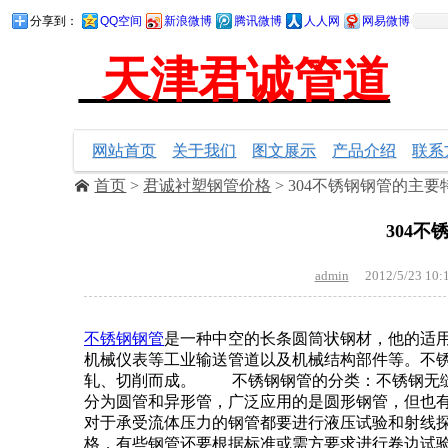
分享到：
QQ空间
新浪微博
腾讯微博
人人网
网易微博
天津君诚管道
销售
网站首页
关于我们
图文展示
产品介绍
联系
首页
>
君诚衬塑钢管价格
> 304不锈钢钢管的主
304
admin
2012/5/23 10:
不锈钢钢管
是一种中空的长条圆筒状钢材，他的适
机械仪表等工业输送管道以及机械结构部件等。不
轧、切削而成。 不锈钢钢管的分类：不锈钢无缝
分为圆管和异形管，广泛应用的是圆形钢管，但
对于承受流体压力的钢管都要进行液压试验和射线
格，有些钢管还要根据标准或需方要求进行卷边试