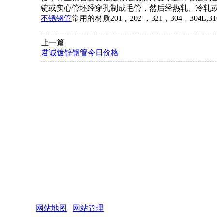
锭或实心管坯经穿孔制成毛管，然后经热轧、冷轧
不锈钢管
常用的材质201，202 ，321，304，304L,31
上一篇
君诚镀锌钢管今日价格
网站地图
网站管理