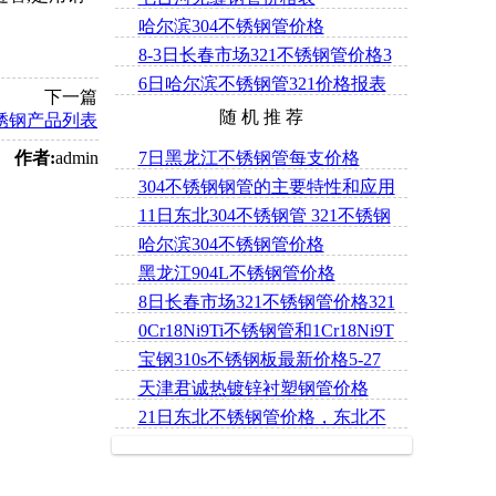
管-哈尔滨无缝管-哈尔滨不锈钢管-
哈尔滨304不锈钢管价格
哈尔滨不锈钢无缝钢管-哈尔滨合金
8-3日长春市场321不锈钢管价格3
管-哈尔滨钢管-哈尔滨流体管-哈尔
6日哈尔滨不锈钢管321价格报表
21不锈钢中厚板行情
下一篇
滨锅炉管-哈尔滨螺旋管
随 机 推 荐
不锈钢产品列表
作者:
admin
7日黑龙江不锈钢管每支价格
304不锈钢钢管的主要特性和应用
11日东北304不锈钢管 321不锈钢
领域
哈尔滨304不锈钢管价格
管价格
黑龙江904L不锈钢管价格
8日长春市场321不锈钢管价格321
0Cr18Ni9Ti不锈钢管和1Cr18Ni9T
不锈钢中厚板行情
宝钢310s不锈钢板最新价格5-27
i不锈钢管的耐腐蚀性能
天津君诚热镀锌衬塑钢管价格
21日东北不锈钢管价格，东北不
锈钢板价格列表