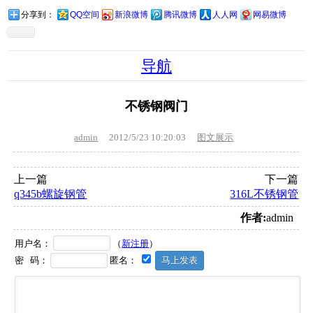
分享到：
QQ空间
新浪微博
腾讯微博
人人网
网易微博
导航
不锈钢阀门
admin
2012/5/23 10:20:03
图文展示
上一篇
下一篇
q345b螺旋钢管
316L不锈钢管
作者:
admin
用户名：
（
新注册
）
密 码：
匿名：